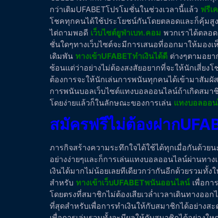
กว่าเดิมUFABETโปรโมชั่นในช่วงเวลานี้แล้ว
ฟรีเ
โชคทุกคนได้ใช้ประโยชน์กันโดยตลอดและก็คุ้มสูงท
ไต่ถามพอดี
เว็บไซต์ยูฟ่าเบท.คอม
พวกเราได้ตลอดร
ชั่นใดๆทางเว็บไซต์จะมีการเสนอที่ออกมาให้มองเ
เดิมพัน
ทางเข้าUFABETทำเงินได้ดี
ต่างๆตามอยากไ
ซ้อนแต่ว่าอย่างไม่ต้องสงสัยอยากที่จะให้นักเสี่ยง
ต้องการจะให้นักเล่นการพนันทุกคนได้เข้ามาสัมผัส
การพนันบอลเว็บไซต์แทงบอลออนไลน์ถ้าเกิดสมาชิกท
โดยง่ายแล้วก็ในลักษณะของการเล่น
แทงบอลออนไล
สมัครฟรีไม่ต้องฝากUFAB
ภารกิจสร้างความระทึกใจได้ใช้ได้ทุกเมื่อกันด้วยน
อย่างง่ายๆและก็การเล่นแทงบอลออนไลน์ผ่านทางเ
เงินได้มากไม่น้อยเลยทีเดียวกว่ากันอีกด้วยรวมทั
สำหรับ
ทางเข้าเว็บUFABETพนันออนไลน์
เพื่อกา
โดยตรงที่สมาชิกไม่ต้องเสียเวล่ำเวลาเดินทางออกไ
ที่สุดสำหรับเพื่อการทำเงินให้กับสมาชิกได้อย่
เพื่อการเล่นรวมทั้งจะมีผลให้กับสมาชิกได้อย่างใหญ