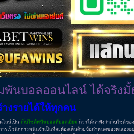
มพันบอลออนไลน์ ได้จริงมั้
้างรายได้ให้ทุกคน
นไลน์เป็น
เว็บไซต์พนันบอลที่ยอดเยี่ยม
ก็ว่าได้น่าฟังว่าเว็บไซต์ข
บริการเร็วนักการพนันจำเป็นที่จะต้องเห็นด้วยข้อกำหนดของตนเอง