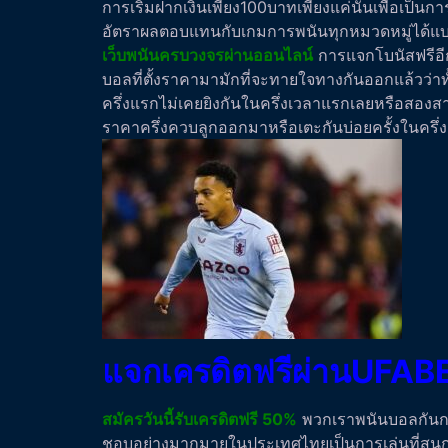
การเริ่มฝากเงินเพียง100บาทเพียงแค่นั้นเพื่อเป็น
อัตราผลตอบแทนกับเกมการพนันทุกหมวดหมู่ได้แบบครบบร
เว็บพนันครบวงจรผ่านออนไลน์
การแจกโบนัสฟรีอีกใ
บอลที่ตั้งราคามามักที่จะทายใจทางกันออกแล้วว่าท
ครึ่งแรกไม่เคยยิงกันในครึ่งเวลาแรกเลยหรือสอง
ราคาครึ่งควบลูกออกมาหรือเตะกันบ่อยครั้งในครึ
แจกเครดิตฟรีผ่านUFABET
สมัครวันนี้รับเครดิตฟรี 50%
พวกเราพนันบอลกันก
ชอบอย่างมากมายในประเทศไทยเป็นการเล่นที่สนุ