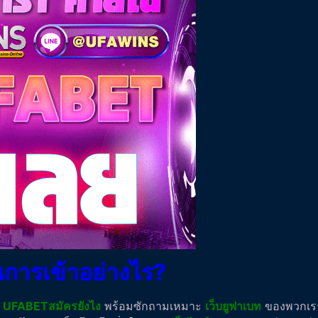
การเข้าอย่างไร?
า
UFABETสมัครยังไง
พร้อมซักถามเหมาะ
เว็บยูฟาเบท
ของพวกเรา