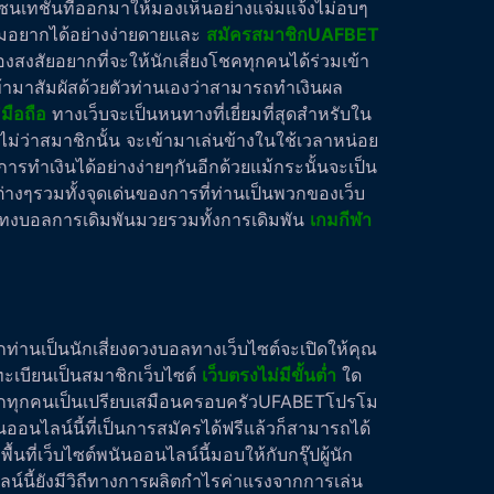
ซนเทชั่นที่ออกมาให้มองเห็นอย่างแจ่มแจ้งไม่อบๆ
ามอยากได้อย่างง่ายดายและ
สมัครสมาชิกUAFBET
องสงสัยอยากที่จะให้นักเสี่ยงโชคทุกคนได้ร่วมเข้า
ข้ามาสัมผัสด้วยตัวท่านเองว่าสามารถทำเงินผล
ือถือ
ทางเว็บจะเป็นหนทางที่เยี่ยมที่สุดสำหรับใน
่ว่าสมาชิกนั้น จะเข้ามาเล่นข้างในใช้เวลาหน่อย
ทำเงินได้อย่างง่ายๆกันอีกด้วยแม้กระนั้นจะเป็น
ต่างๆรวมทั้งจุดเด่นของการที่ท่านเป็นพวกของเว็บ
ารแทงบอลการเดิมพันมวยรวมทั้งการเดิมพัน
เกมกีฬา
ากท่านเป็นนักเสี่ยงดวงบอลทางเว็บไซต์จะเปิดให้คุณ
ะเบียนเป็นสมาชิกเว็บไซต์
เว็บตรงไม่มีขั้นต่ำ
ใด
สมาชิกทุกคนเป็นเปรียบเสมือนครอบครัวUFABETโปรโม
ออนไลน์นี้ที่เป็นการสมัครได้ฟรีแล้วก็สามารถได้
พื้นที่เว็บไซต์พนันออนไลน์นี้มอบให้กับกรุ๊ปผู้นัก
ไลน์นี้ยังมีวิถีทางการผลิตกำไรค่าแรงจากการเล่น